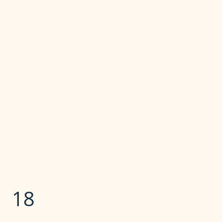
Unterkunft & Umkleiden /
Duschen
18