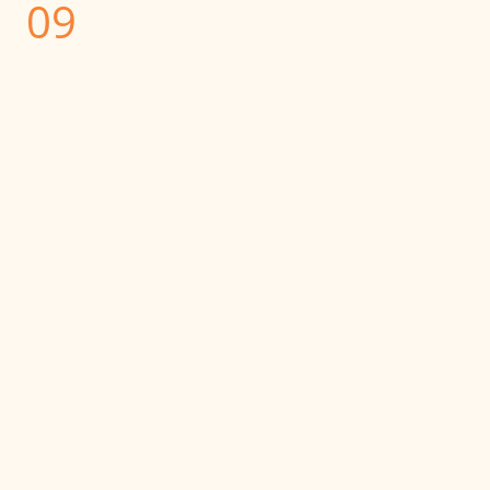
09
Wer darf am Ostalb Gravel teilnehmen, und
mit welchen Rädern ?
Minderjährige
dürfen teilnehmen, wenn bei der
Startnummernausgabe eine von einem
Erziehungsberechtigten unterschriebene
Einverständniserklärung
vorgelegt wird.
Beim Ostalb Gravel sind folgende Fahrräder zugelassen:
Gravelbike
Mountainbike (MTB)
E-Gravel
E-MTB