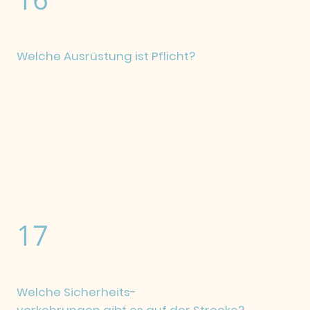
Welche Ausrüstung ist Pflicht?
Es besteht Helmpflicht. Der Helm muss das Siegel eines
anerkannten Prüfinstituts tragen. Fahren ohne Helm führt
zum Ausschluss.
Für die Art der Bekleidung bestehen keine gesonderten
Vorschriften, sie darf jedoch kein Sicherheitsrisiko
darstellen.
17
Welche Sicherheits-
vorkehrungen gibt es auf der Strecke?