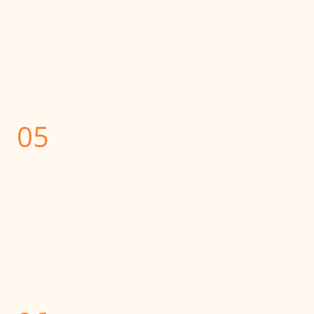
Anmeldung & Teilnahme
05
Ab wann kann ich mich anmelden?
Ab dem 01.11.2026 ist
die
Anmeldung für den Ostalb Gravel geöffnet.