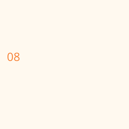
Ihr benötigt zur Abholung eure
Meldebestätigung mit dem
QR-Code
, den ihr kurz vor dem Event von Datasport per
Mail erhalten habt. Wer für Freunde die Nummern
abholen möchte, benötigt ebenfalls deren QR-Code.
08
Welche Startgebühren fallen an, und kann ich
mich vor Ort nachmelden?
*folgt in Kürze*