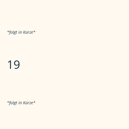
Gibt es Übernachtungsmöglichkeiten in der
Nähe?
*folgt in Kürze*
19
Wo gibt es Umkleiden und Duschen?
*folgt in Kürze*