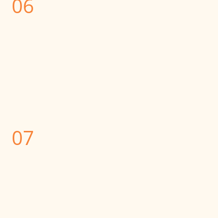
06
Wie kann ich meine Meldedaten korrigieren
bzw. ergänzen?
*folgt in Kürze*
07
Wie, wann und wo kann ich meine
Startunterlagen abholen?
Wann und wo:
*folgt in Kürze*