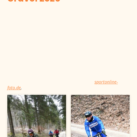
Erlebt den Ostalb Gravel 2026 hautnah auf der Strecke! 🚴‍♂️
🔥
Diese Bilder nehmen euch mit mitten ins Geschehen des
Gravel-Marathons – unterwegs auf der Strecke durch die
Ostalb.
Hier seht ihr die Teilnehmer genau dort, wo der Gravel-
Spirit zuhause ist: in der Natur, gemeinsam unterwegs und
voller Energie. Ob entspannt rollend oder mit sportlichem
Ehrgeiz – jede Aufnahme zeigt die besondere Atmosphäre
dieses Tages.
📸
Fotos:
Mit freundlicher Unterstützung von
sportonline-
foto.de
,